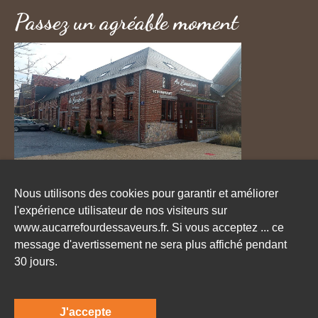
Passez un agréable moment
Nous utilisons des cookies pour garantir et améliorer
l'expérience utilisateur de nos visiteurs sur
Menu Fêtes Patronales
Menu du jour
www.aucarrefourdessaveurs.fr. Si vous acceptez ... ce
Menu Plaisirs
Menu gastronomique
message d'avertissement ne sera plus affiché pendant
30 jours.
La Carte Gibier
Au Carrefour des Saveurs
© Au Carrefour des Saveurs 2023 Copyright
4.5
J'accepte
Bouleau.biz WebAgence
. Tous droits réservés. |
Etoiles - Basé sur
429
Avis clients